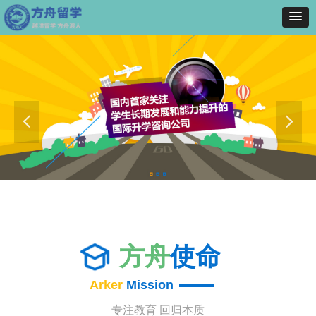
넳
넲
方舟
使命
Arker
Mission
专注教育 回归本质